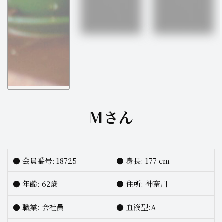
Mさん
●
会員番号: 18725
●
身長:
177 cm
●
年齢: 62歳
●
住所: 神奈川
●
職業:
会社員
●
血液型:A