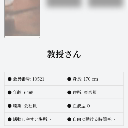
教授さん
●
会員番号: 10521
●
身長:
170 cm
●
年齢: 64歳
●
住所: 東京都
●
職業:
会社員
●
血液型:O
●
活動しやすい場所: -
●
自由に動ける時間帯: -