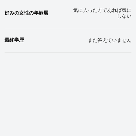
気に入った方であれば気に
好みの女性の年齢層
しない
最終学歴
まだ答えていません
初回の理想デート時間
成行で
自分のルックス
ガッチリ
服装
まだ答えていません