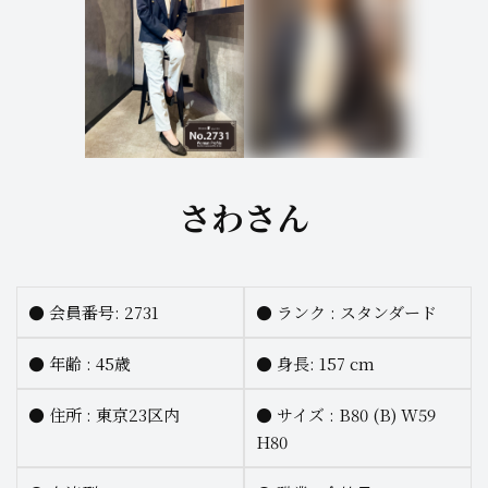
さわさん
●
会員番号: 2731
●
ランク :
スタンダード
●
年齢 : 45歳
●
身長:
157 cm
●
住所 : 東京23区内
●
サイズ :
B80 (B) W59
H80