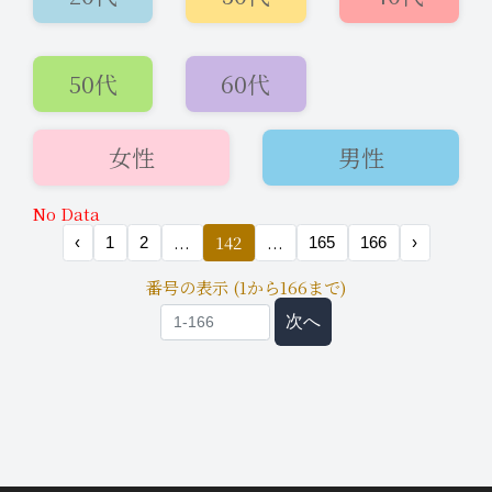
50代
60代
女性
男性
2026年7月29日
即会い希望
18:16
No Data
この後〜!!お仕事帰りにてリクエスト
...
142
...
‹
1
2
165
166
›
頂きました♪
番号の表示 (1から166まで)
次へ