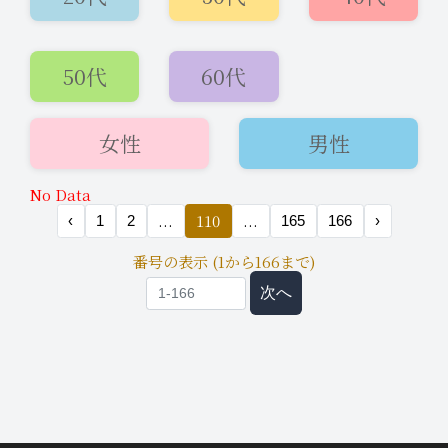
50代
60代
女性
男性
2026年6月6日
No Data
即会い希望
14:00
...
110
...
‹
1
2
165
166
›
本日✨上野周辺で待ち合わせご希望で
番号の表示 (1から166まで)
す♪
次へ