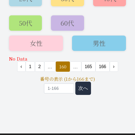
50代
60代
2026年7月16日
女性
男性
即会い希望
16:26
No Data
本日✨冷たいお酒をご一緒に♪
...
160
...
‹
1
2
165
166
›
番号の表示 (1から166まで)
次へ