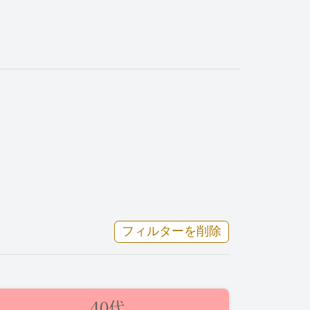
明日✨ミセスさんからのお誘い♪
フィルターを削除
40代