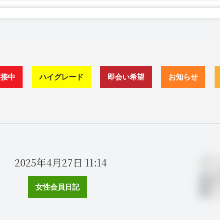
面接中
ハイグレード
即会い希望
お知らせ
ゴー
2025年4月27日
11:14
どん
間あ
女性会員日記
嬉し