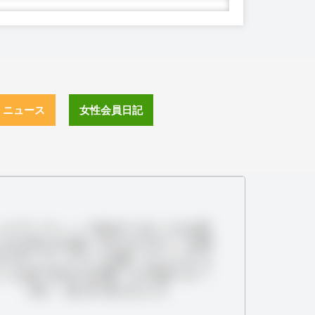
ニュース
女性会員日記
ルデンウィーク始まりましたね😍
なお休みを過ごされますか？ お時
る方いらしたら お誘いもらえたら
いな💕 当日のお誘いも可能です！
（笑） 28.29.30.5/1.2.3