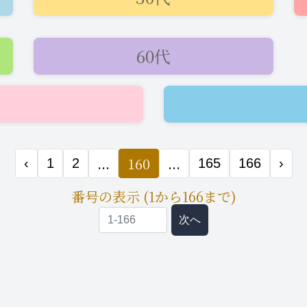
グラ
即会い希望
60代
2025年4月26日
16:44
...
160
...
‹
1
2
165
166
›
ニュース
番号の表示 (1から166まで)
次へ