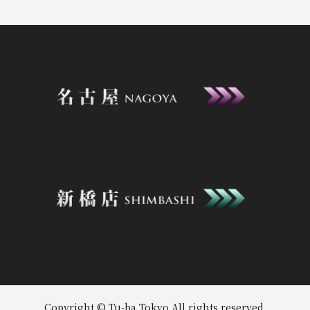
2026年8月7日
ニュース
17:32
【8月10.11日✨先行リクエスト！】※
Copyright © Tu-ba Tokyo All rights reserved.