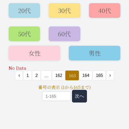
20代
30代
40代
50代
60代
2026年8月7日
ニュース
20:33
女性
男性
【8月9日(日)先行リクエスト✨】グラ
マーな30代後半の女性と遊びません
No Data
か？
...
163
‹
1
2
162
164
165
›
番号の表示 (1から165まで)
次へ