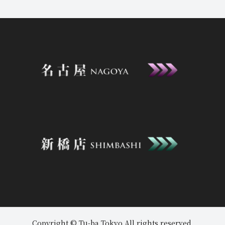
2026年8月7日
ニュース
17:32
【8月10.11日✨先行リクエスト！】※
Copyright © Tu-ba Tokyo All rights reserved.